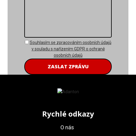
r
á
v
a
G
Souhlasím se zpracováním osobních údajů
D
v souladu s nařízením GDPR o ochraně
P
osobních údajů
R
Rychlé odkazy
O nás