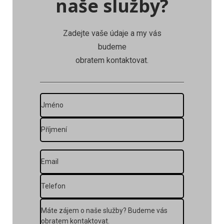
naše služby?
Zadejte vaše údaje a my vás
budeme
obratem kontaktovat.
J
m
é
P
n
ř
o
í
j
E
m
m
e
a
T
n
i
e
í
l
l
Z
p