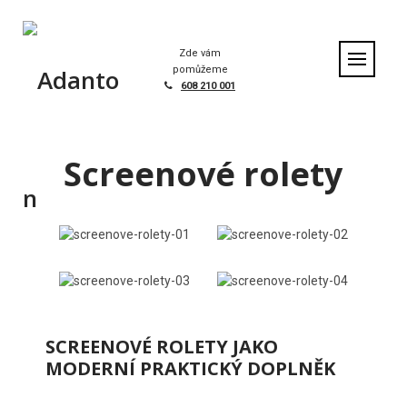
S
k
i
Zde vám
p
pomůžeme
t
608 210 001
o
c
o
Screenové rolety
n
t
e
n
t
SCREENOVÉ ROLETY JAKO
MODERNÍ PRAKTICKÝ DOPLNĚK