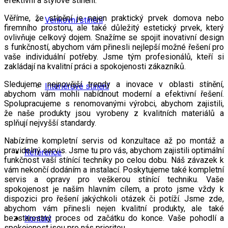
efektivní a stylové stínění.
Věříme, že stínění je nejen praktický prvek domova nebo
Venkovní stínění
firemního prostoru, ale také důležitý estetický prvek, který
ovlivňuje celkový dojem. Snažíme se spojit inovativní design
s funkčností, abychom vám přinesli nejlepší možné řešení pro
vaše individuální potřeby. Jsme tým profesionálů, kteří si
zakládají na kvalitní práci a spokojenosti zákazníků.
Sledujeme nejnovější trendy a inovace v oblasti stínění,
Interiérové stínění
abychom vám mohli nabídnout moderní a efektivní řešení.
Spolupracujeme s renomovanými výrobci, abychom zajistili,
že naše produkty jsou vyrobeny z kvalitních materiálů a
splňují nejvyšší standardy.
Nabízíme kompletní servis od konzultace až po montáž a
pravidelný servis. Jsme tu pro vás, abychom zajistili optimální
Reference
funkčnost vaší stínící techniky po celou dobu. Náš závazek k
vám nekončí dodáním a instalací. Poskytujeme také kompletní
servis a opravy pro veškerou stínící techniku. Vaše
spokojenost je naším hlavním cílem, a proto jsme vždy k
dispozici pro řešení jakýchkoli otázek či potíží. Jsme zde,
abychom vám přinesli nejen kvalitní produkty, ale také
bezstarostný proces od začátku do konce. Vaše pohodlí a
Kontakt
spokojenost jsou pro nás prioritou.