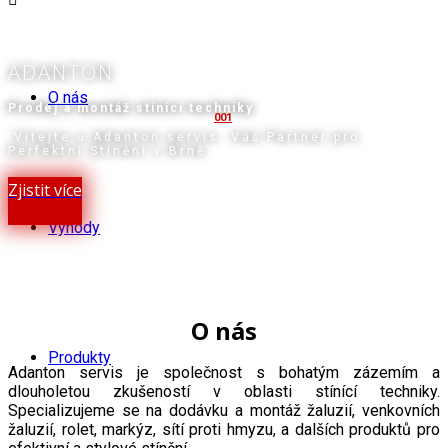
ADANTON
O nás
Prodej a montáž stínící techniky
001
Vítejte u Adanton servis. Váš Partner pro
Perfektní Stínění v Brně.
Zjistit více
Výhody
O nás
Produkty
Adanton servis je společnost s bohatým zázemím a
dlouholetou zkušeností v oblasti stínící techniky.
Specializujeme se na dodávku a montáž žaluzií, venkovních
žaluzií, rolet, markýz, sítí proti hmyzu, a dalších produktů pro