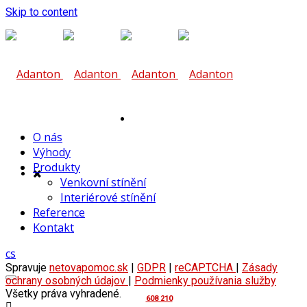
Skip to content
Zde vám
O nás
Výhody
Produkty
Venkovní stínění
Interiérové stínění
Reference
pomůžeme
Kontakt
cs
Spravuje
netovapomoc.sk
|
GDPR
|
reCAPTCHA
|
Zásady
ochrany osobných údajov
|
Podmienky používania služby
Všetky práva vyhradené.
608 210