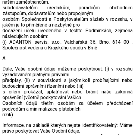
našim zaměstnancům,
subdodavatelům, úředníkům, poradcům, obchodním
zástupcům, dodavatelům nebo propojeným
osobám Společnosti a Poskytovatelům služeb v rozsahu, v
jakém je to přiměřené a nezbytné pro
dosažení účelu uvedeného v těchto Podmínkách, zejména
následujícím osobám:
(i) ADANTON servis, s.r.o., Valchařská 36, Brno, 614 00 ,
Společnost vedená u Krajského soudu v Brně
A
Dále, Vaše osobní údaje můžeme poskytnout: (i) v rozsahu
vyžadovaném platnými právními
předpisy, (ii) v souvislosti s jakýmikoli probíhajícími nebo
budoucími správními řízeními nebo (iii)
s cílem prokázat, uplatňovat nebo bránit naše zákonná
oprávnění (včetně poskytování Vašich
Osobních údajů třetím osobám za účelem předcházení
podvodům a minimalizace platebních
rizik).
Informace, na základě kterých nejste identifikovatelný: Máme
právo poskytovat Vaše Osobní údaje,