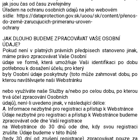
jak jsou čas od času zveřejněny
Úřadem na ochranu osobních údajů na jeho webovém
sídle: https://dataprotection.gov.sk/uoou/sk/content/přenos-
do-země-zarucujucich-primeranu-uroven-
ochrany
JAK DLOUHO BUDEME ZPRACOVÁVAT VAŠE OSOBNÍ
ÚDAJE?
Pokud není v platných právních předpisech stanoveno jinak,
máme právo zpracovávat Vaše Osobní
údaje ve formě, která umožňuje Vaši identifikaci po dobu
potřebnou k dosažení účelu, pro který
byly Osobní údaje poskytnuty (toto může zahrnovat dobu, po
kterou navštěvujete naši Webstránku
nebo využíváte naše Služby a/nebo po celou dobu, po kterou
trvá účel zpracování Osobních
údajů), není-li uvedeno jinak, v následující délce:
A. Informace nezbytné pro registraci a přístup k Webstránce
Údaje nezbytné pro registraci a přístup k Webstránce budeme
zpracovávat ode dne Vaší registrace
na Webstránce do 30 dnů ode dne, kdy svou registraci
zrušíte. Údaje budeme v této lhůtě
(tedy 30 dní od zrušení registrace) zpracovávat pouze za