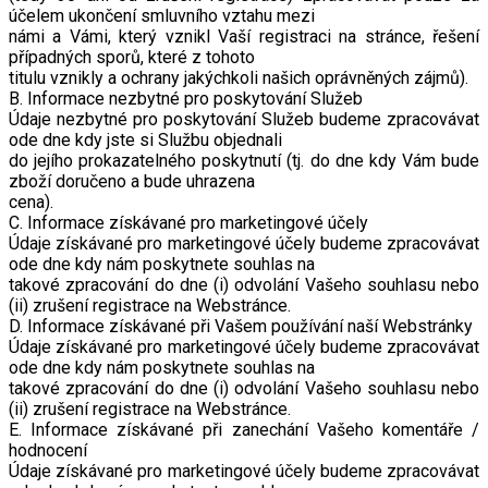
účelem ukončení smluvního vztahu mezi
námi a Vámi, který vznikl Vaší registraci na stránce, řešení
případných sporů, které z tohoto
titulu vznikly a ochrany jakýchkoli našich oprávněných zájmů).
B. Informace nezbytné pro poskytování Služeb
Údaje nezbytné pro poskytování Služeb budeme zpracovávat
ode dne kdy jste si Službu objednali
do jejího prokazatelného poskytnutí (tj. do dne kdy Vám bude
zboží doručeno a bude uhrazena
cena).
C. Informace získávané pro marketingové účely
Údaje získávané pro marketingové účely budeme zpracovávat
ode dne kdy nám poskytnete souhlas na
takové zpracování do dne (i) odvolání Vašeho souhlasu nebo
(ii) zrušení registrace na Webstránce.
D. Informace získávané při Vašem používání naší Webstránky
Údaje získávané pro marketingové účely budeme zpracovávat
ode dne kdy nám poskytnete souhlas na
takové zpracování do dne (i) odvolání Vašeho souhlasu nebo
(ii) zrušení registrace na Webstránce.
E. Informace získávané při zanechání Vašeho komentáře /
hodnocení
Údaje získávané pro marketingové účely budeme zpracovávat