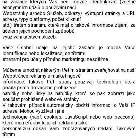
na základě kterých Vás není možné identifikovat (včetně
anonymních údajů o používání naší
Webstránky a/nebo Služeb, odkazy/ výstupní stránky a URL
adresy, typy platformy, počet kliknutí
atd.) třetím stranám, které mají o takové informace zájem, za
účelem jejich pochopení způsobů
využívání určitých služeb.
Vaše Osobní údaje, na jejichž základě je možná Vaše
identifikace nebo lokalizace, se třetími
stranami pro účely přímého marketingu nesdílíme.
Můžeme umožnit některým třetím stranám zveřejňovat na naší
Webstránce reklamy a marketingové
informace. Takové třetí strany používají technologii, která
posílá přímo do vašeho prohlížeče
nabídky nebo linky na nabídky, které se pak zobrazí jako
součást prohlížené webové stránky.
V takovém případě automaticky obdrží informaci o Vaší IP
adrese. Mohou využívat i jiné
technologie (např. cookies, JavaScript nebo web beacons),
které měří efektivitu jejich reklam a také
personalizují obsah Vám zobrazovaných reklam. Takovým
třetím