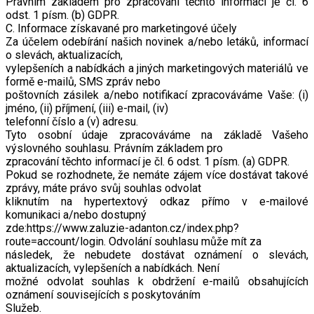
Právním základem pro zpracování těchto informací je čl. 6
odst. 1 písm. (b) GDPR.
C. Informace získavané pro marketingové účely
Za účelem odebírání našich novinek a/nebo letáků, informací
o slevách, aktualizacích,
vylepšeních a nabídkách a jiných marketingových materiálů ve
formě e-mailů, SMS zpráv nebo
poštovních zásilek a/nebo notifikací zpracováváme Vaše: (i)
jméno, (ii) příjmení, (iii) e-mail, (iv)
telefonní číslo a (v) adresu.
Tyto osobní údaje zpracováváme na základě Vašeho
výslovného souhlasu. Právním základem pro
zpracování těchto informací je čl. 6 odst. 1 písm. (a) GDPR.
Pokud se rozhodnete, že nemáte zájem více dostávat takové
zprávy, máte právo svůj souhlas odvolat
kliknutím na hypertextový odkaz přímo v e-mailové
komunikaci a/nebo dostupný
zde:https://www.zaluzie-adanton.cz/index.php?
route=account/login. Odvolání souhlasu může mít za
následek, že nebudete dostávat oznámení o slevách,
aktualizacích, vylepšeních a nabídkách. Není
možné odvolat souhlas k obdržení e-mailů obsahujících
oznámení souvisejících s poskytováním
Služeb.