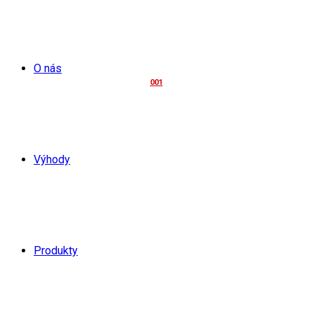
O nás
001
Výhody
Zpracování osobních údajů pro
marketing
Produkty