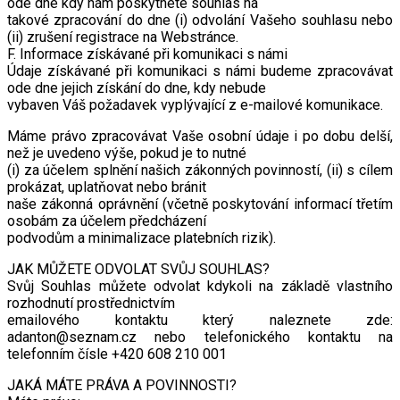
ode dne kdy nám poskytnete souhlas na
takové zpracování do dne (i) odvolání Vašeho souhlasu nebo
(ii) zrušení registrace na Webstránce.
F. Informace získávané při komunikaci s námi
Údaje získávané při komunikaci s námi budeme zpracovávat
ode dne jejich získání do dne, kdy nebude
vybaven Váš požadavek vyplývající z e-mailové komunikace.
Máme právo zpracovávat Vaše osobní údaje i po dobu delší,
než je uvedeno výše, pokud je to nutné
(i) za účelem splnění našich zákonných povinností, (ii) s cílem
prokázat, uplatňovat nebo bránit
naše zákonná oprávnění (včetně poskytování informací třetím
osobám za účelem předcházení
podvodům a minimalizace platebních rizik).
JAK MŮŽETE ODVOLAT SVŮJ SOUHLAS?
Svůj Souhlas můžete odvolat kdykoli na základě vlastního
rozhodnutí prostřednictvím
emailového kontaktu který naleznete zde:
adanton@seznam.cz nebo telefonického kontaktu na
telefonním čísle +420 608 210 001
JAKÁ MÁTE PRÁVA A POVINNOSTI?