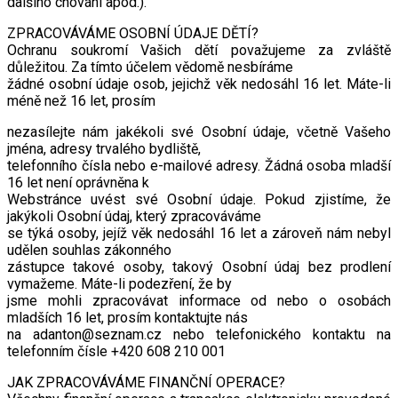
dalšího chování apod.).
ZPRACOVÁVÁME OSOBNÍ ÚDAJE DĚTÍ?
Ochranu soukromí Vašich dětí považujeme za zvláště
důležitou. Za tímto účelem vědomě nesbíráme
žádné osobní údaje osob, jejichž věk nedosáhl 16 let. Máte-li
méně než 16 let, prosím
nezasílejte nám jakékoli své Osobní údaje, včetně Vašeho
jména, adresy trvalého bydliště,
telefonního čísla nebo e-mailové adresy. Žádná osoba mladší
16 let není oprávněna k
Webstránce uvést své Osobní údaje. Pokud zjistíme, že
jakýkoli Osobní údaj, který zpracováváme
se týká osoby, jejíž věk nedosáhl 16 let a zároveň nám nebyl
udělen souhlas zákonného
zástupce takové osoby, takový Osobní údaj bez prodlení
vymažeme. Máte-li podezření, že by
jsme mohli zpracovávat informace od nebo o osobách
mladších 16 let, prosím kontaktujte nás
na adanton@seznam.cz nebo telefonického kontaktu na
telefonním čísle +420 608 210 001
JAK ZPRACOVÁVÁME FINANČNÍ OPERACE?