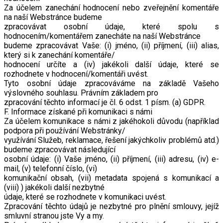
Za účelem zanechání hodnocení nebo zveřejnění komentáře
na naší Webstránce budeme
zpracovávat osobní údaje, které spolu s
hodnocením/komentářem zanecháte na naší Webstránce
budeme zpracovávat Vaše: (i) jméno, (ii) příjmení, (iii) alias,
který si k zanechání komentáře/
hodnocení určíte a (iv) jakékoli další údaje, které se
rozhodnete v hodnocení/komentáři uvést.
Tyto osobní údaje zpracováváme na základě Vašeho
výslovného souhlasu. Právním základem pro
zpracování těchto informací je čl. 6 odst. 1 písm. (a) GDPR.
F. Informace získané při komunikaci s námi
Za účelem komunikace s námi z jakéhokoli důvodu (například
podpora při používání Webstránky/
využívání Služeb, reklamace, řešení jakýchkoliv problémů atd.)
budeme zpracovávat následující
osobní údaje: (i) Vaše jméno, (ii) příjmení, (iii) adresu, (iv) e-
mail, (v) telefonní číslo, (vi)
komunikační obsah, (vii) metadata spojená s komunikací a
(viii) ) jakékoli další nezbytné
údaje, které se rozhodnete v komunikaci uvést.
Zpracování těchto údajů je nezbytné pro plnění smlouvy, jejíž
smluvní stranou jste Vy a my.