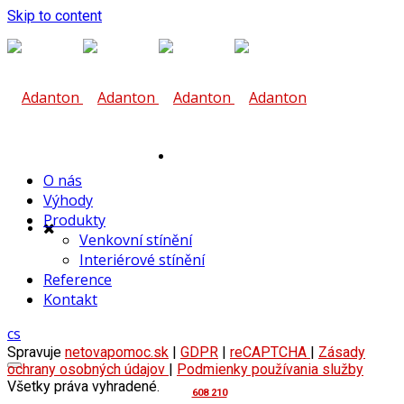
Skip to content
Zde vám
O nás
Výhody
Produkty
Venkovní stínění
Interiérové stínění
Reference
pomůžeme
Kontakt
cs
Spravuje
netovapomoc.sk
|
GDPR
|
reCAPTCHA
|
Zásady
ochrany osobných údajov
|
Podmienky používania služby
Všetky práva vyhradené.
608 210