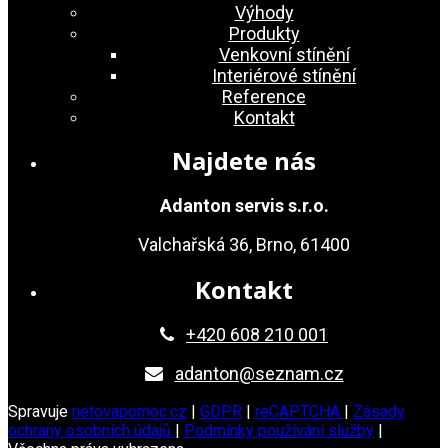
Výhody
Produkty
Venkovní stínění
Interiérové stínění
Reference
Kontakt
Najdete nás
Adanton servis s.r.o.
Valchařská 36, Brno, 61400
Kontakt
+420 608 210 001
adanton@seznam.cz
Spravuje
netovapomoc.cz
|
GDPR
|
reCAPTCHA
|
Zásady
ochrany osobních údajů
|
Podmínky používání služby
|