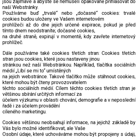
jsou zajímavé a abyste se nemuseli opakovaně přihlašovat do
naší Webstránky.
Používáme buď „trvalé“ nebo „dočasné“ cookies: trvalé
cookies budou uloženy ve Vašem internetovém
prohlížeči až do dne jejich určené expirace, pokud je před
tímto dnem neodstraníte; dočasné cookies,
na druhé straně, expirují v momentě, kdy zavřete internetový
prohlížeč.
Dále používáme také cookies třetích stran: Cookies třetích
stran jsou cookies, které jsou nastaveny jinou
stránkou než naší Webstránkou. Například, tlačítka sociálních
médií „Líbí se mi to“ umístěných
na jejich webstránce. Takové tlačítko může stáhnout cookies,
které mohou být čteny provozovatelem
těchto sociálních médií. Cílem těchto cookies třetích stran je
většinou sbírání určitých informací za
účelem výzkumu v oblasti chování, demografie a v neposlední
řadě i za účelem provádění
cíleného marketingu.
Cookies většinou neobsahují informace, na jejichž základě by
Vás bylo možné identifikovat, ale Vaše
Osobní údaje, které uchováváme mohou být propojeny s údaji,