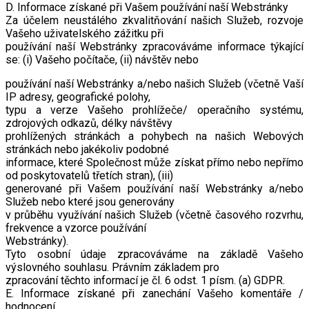
D. Informace získané při Vašem používání naší Webstránky
Za účelem neustálého zkvalitňování našich Služeb, rozvoje
Vašeho uživatelského zážitku při
používání naší Webstránky zpracováváme informace týkající
se: (i) Vašeho počítače, (ii) návštěv nebo
používání naší Webstránky a/nebo našich Služeb (včetně Vaší
IP adresy, geografické polohy,
typu a verze Vašeho prohlížeče/ operačního systému,
zdrojových odkazů, délky návštěvy
prohlížených stránkách a pohybech na našich Webových
stránkách nebo jakékoliv podobné
informace, které Společnost může získat přímo nebo nepřímo
od poskytovatelů třetích stran), (iii)
generované při Vašem používání naší Webstránky a/nebo
Služeb nebo které jsou generovány
v průběhu využívání našich Služeb (včetně časového rozvrhu,
frekvence a vzorce používání
Webstránky).
Tyto osobní údaje zpracováváme na základě Vašeho
výslovného souhlasu. Právním základem pro
zpracování těchto informací je čl. 6 odst. 1 písm. (a) GDPR.
E. Informace získané při zanechání Vašeho komentáře /
hodnocení