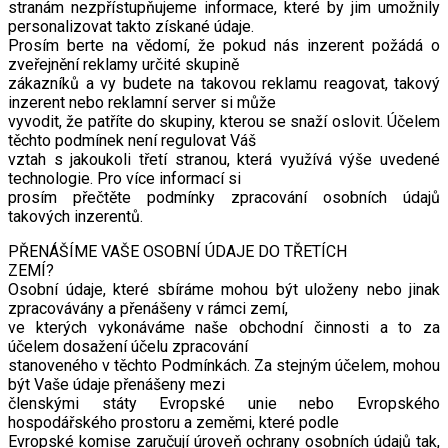
stranám nezpřístupňujeme informace, které by jim umožnily
personalizovat takto získané údaje.
Prosím berte na vědomí, že pokud nás inzerent požádá o
zveřejnění reklamy určité skupině
zákazníků a vy budete na takovou reklamu reagovat, takový
inzerent nebo reklamní server si může
vyvodit, že patříte do skupiny, kterou se snaží oslovit. Účelem
těchto podmínek není regulovat Váš
vztah s jakoukoli třetí stranou, která využívá výše uvedené
technologie. Pro více informací si
prosím přečtěte podmínky zpracování osobních údajů
takových inzerentů.
PŘENÁŠÍME VAŠE OSOBNÍ ÚDAJE DO TŘETÍCH
ZEMÍ?
Osobní údaje, které sbíráme mohou být uloženy nebo jinak
zpracovávány a přenášeny v rámci zemí,
ve kterých vykonáváme naše obchodní činnosti a to za
účelem dosažení účelu zpracování
stanoveného v těchto Podmínkách. Za stejným účelem, mohou
být Vaše údaje přenášeny mezi
členskými státy Evropské unie nebo Evropského
hospodářského prostoru a zeměmi, které podle
Evropské komise zaručují úroveň ochrany osobních údajů tak,