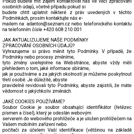
Pokud budete mít zájem kontaktovat nás ve věci zpracování
osobních údajů, včetně případu pokud si
budete chtít uplatnit některé z práv uvedených v těchto
Podmínkách, prosím kontaktujte nás e-
mailem na: adanton@seznam.cz nebo telefonického kontaktu
na telefonním čísle +420 608 210 001
JAK AKTUALIZUJEME NAŠE PODMÍNKY
ZPRACOVÁNÍ OSOBNÍCH ÚDAJŮ?
Vyhrazujeme si právo měnit tyto Podmínky. V případě, že
Podmínky nebo procesy změníme,
tyto změny uveřejníme na Webstránce, abyste vždy měli
přehledem o tom, jaké informace sbíráme,
jak je používáme a za jakých okolností je můžeme poskytnout
třetí osobě. Je důležité, abyste
pravidelně revidovali tyto Podmínky, abyste zajistili, že máte
vědomost o jakýchkoliv změnách.
JAKÉ COOKIES POUŽÍVÁME?
Soubor Cookie je soubor obsahující identifikátor (řetězec
písmen a čísel), který je odeslán webovým
serverem do webového prohlížeče a je uložen prohlížečem na
Vašem mobilním zařízení nebo
počítači za účelem Vaší identifikace (většinou na základě