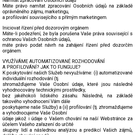
Namítat zpracování Osobních údajů
Máte právo namítat zpracování Osobních údajů na základě
oprávněného zájmu, marketingu,
a profilování souvisejícího s přímým marketingem.
Iniciovat řízení před dozorovým orgánem
Máte-li podezření, že byla porušena Vaše práva související s
ochranou Vašich Osobních údajů,
máte právo podat návrh na zahájení řízení před dozorčím
orgánem.
VYUŽÍVÁME AUTOMATIZOVANÉ ROZHODOVÁNÍ
A PROFILOVÁNÍ? JAK TO FUNGUJE?
K poskytování našich Služeb nevyužíváme: (i) automatizované
individuální rozhodování (tj.
shromažďujeme Vaše Osobní údaje, které jsou následně
vyhodnocovány technickými prostředky,
bez jakéhokoli lidského zásahu. Následně, na základě
takového vyhodnocení Vám dále
poskytujeme naše Služby) a (ii) profilování (tj. zhromažďujeme
a vyhodnocujeme Vaše Osobní
údaje jakož i údaje o Vašem chování na naší Webstránce za
účelem Vašeho zařazení do určité
skupiny lidí a následnou analýzou a predikcí Vašich zájmů,