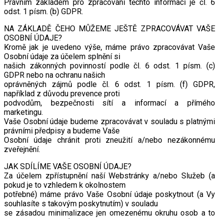
Právním základem pro zpracování těchto informací je čl. 6
odst. 1 písm. (b) GDPR.
NA ZÁKLADĚ ČEHO MŮŽEME JEŠTĚ ZPRACOVÁVAT VAŠE
OSOBNÍ ÚDAJE?
Kromě jak je uvedeno výše, máme právo zpracovávat Vaše
Osobní údaje za účelem splnění si
našich zákonných povinností podle čl. 6 odst. 1 písm. (c)
GDPR nebo na ochranu našich
oprávněných zájmů podle čl. 6 odst. 1 písm. (f) GDPR,
například z důvodu prevence proti
podvodům, bezpečnosti sítí a informací a přímého
marketingu.
Vaše Osobní údaje budeme zpracovávat v souladu s platnými
právními předpisy a budeme Vaše
Osobní údaje chránit proti zneužití a/nebo nezákonnému
zveřejnění.
JAK SDÍLÍME VAŠE OSOBNÍ ÚDAJE?
Za účelem zpřístupnění naší Webstránky a/nebo Služeb (a
pokud je to vzhledem k okolnostem
potřebné) máme právo Vaše Osobní údaje poskytnout (a Vy
souhlasíte s takovým poskytnutím) v souladu
se zásadou minimalizace jen omezenému okruhu osob a to