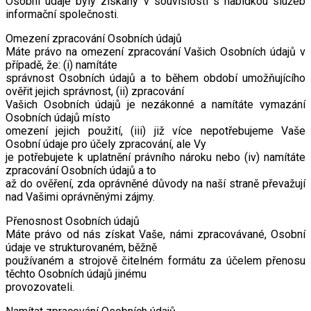
Osobní údaje byly získány v souvislosti s nabídkou služeb
informační společnosti.
Omezení zpracování Osobních údajů
Máte právo na omezení zpracování Vašich Osobních údajů v
případě, že: (i) namítáte
správnost Osobních údajů a to během období umožňujícího
ověřit jejich správnost, (ii) zpracování
Vašich Osobních údajů je nezákonné a namítáte vymazání
Osobních údajů místo
omezení jejich použití, (iii) již více nepotřebujeme Vaše
Osobní údaje pro účely zpracování, ale Vy
je potřebujete k uplatnění právního nároku nebo (iv) namítáte
zpracování Osobních údajů a to
až do ověření, zda oprávněné důvody na naší straně převažují
nad Vašimi oprávněnými zájmy.
Přenosnost Osobních údajů
Máte právo od nás získat Vaše, námi zpracovávané, Osobní
údaje ve strukturovaném, běžně
používaném a strojově čitelném formátu za účelem přenosu
těchto Osobních údajů jinému
provozovateli.