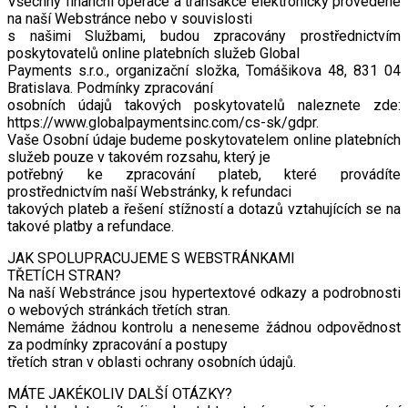
Všechny finanční operace a transakce elektronicky provedené
na naší Webstránce nebo v souvislosti
s našimi Službami, budou zpracovány prostřednictvím
poskytovatelů online platebních služeb Global
Payments s.r.o., organizační složka, Tomášikova 48, 831 04
Bratislava. Podmínky zpracování
osobních údajů takových poskytovatelů naleznete zde:
https://www.globalpaymentsinc.com/cs-sk/gdpr.
Vaše Osobní údaje budeme poskytovatelem online platebních
služeb pouze v takovém rozsahu, který je
potřebný ke zpracování plateb, které provádíte
prostřednictvím naší Webstránky, k refundaci
takových plateb a řešení stížností a dotazů vztahujících se na
takové platby a refundace.
JAK SPOLUPRACUJEME S WEBSTRÁNKAMI
TŘETÍCH STRAN?
Na naší Webstránce jsou hypertextové odkazy a podrobnosti
o webových stránkách třetích stran.
Nemáme žádnou kontrolu a neneseme žádnou odpovědnost
za podmínky zpracování a postupy
třetích stran v oblasti ochrany osobních údajů.
MÁTE JAKÉKOLIV DALŠÍ OTÁZKY?