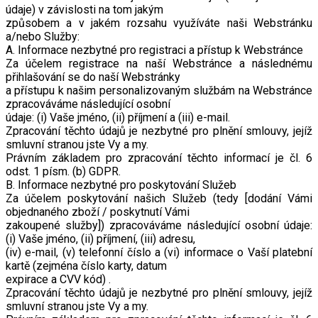
údaje) v závislosti na tom jakým
způsobem a v jakém rozsahu využíváte naši Webstránku
a/nebo Služby:
A. Informace nezbytné pro registraci a přístup k Webstránce
Za účelem registrace na naší Webstránce a následnému
přihlašování se do naší Webstránky
a přístupu k našim personalizovaným službám na Webstránce
zpracováváme následující osobní
údaje: (i) Vaše jméno, (ii) příjmení a (iii) e-mail.
Zpracování těchto údajů je nezbytné pro plnění smlouvy, jejíž
smluvní stranou jste Vy a my.
Právním základem pro zpracování těchto informací je čl. 6
odst. 1 písm. (b) GDPR.
B. Informace nezbytné pro poskytování Služeb
Za účelem poskytování našich Služeb (tedy [dodání Vámi
objednaného zboží / poskytnutí Vámi
zakoupené služby]) zpracováváme následující osobní údaje:
(i) Vaše jméno, (ii) příjmení, (iii) adresu,
(iv) e-mail, (v) telefonní číslo a (vi) informace o Vaší platební
kartě (zejména číslo karty, datum
expirace a CVV kód) .
Zpracování těchto údajů je nezbytné pro plnění smlouvy, jejíž
smluvní stranou jste Vy a my.