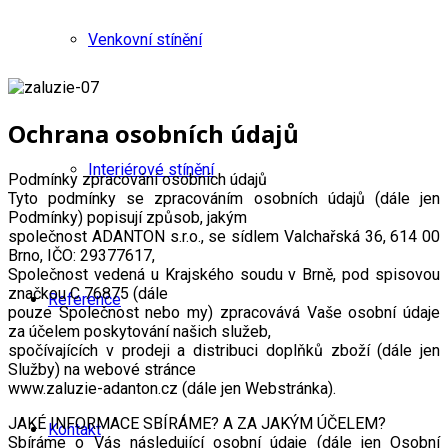
Venkovní stínění
Ochrana osobních údajů
Interiérové stínění
Podmínky zpracování osobních údajů
Tyto podmínky se zpracováním osobních údajů (dále jen
Podmínky) popisují způsob, jakým
společnost ADANTON s.r.o., se sídlem Valchařská 36, 614 00
Brno, IČO: 29377617,
Společnost vedená u Krajského soudu v Brně, pod spisovou
značkou C 76875 (dále
Reference
pouze Společnost nebo my) zpracovává Vaše osobní údaje
za účelem poskytování našich služeb,
spočívajících v prodeji a distribuci doplňků zboží (dále jen
Služby) na webové stránce
www.zaluzie-adanton.cz (dále jen Webstránka).
JAKÉ INFORMACE SBÍRÁME? A ZA JAKÝM ÚČELEM?
Kontakt
Sbíráme o Vás následující osobní údaje (dále jen Osobní